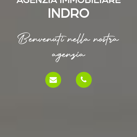
AGENZIA IMMOBILIARE
INDRO
Benvenuti nella nostra
agenzia
email
phone