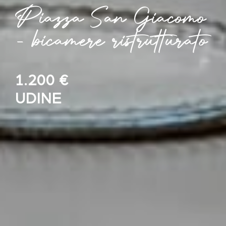
Piazza San Giacomo
- bicamere ristrutturato
1.200 €
UDINE