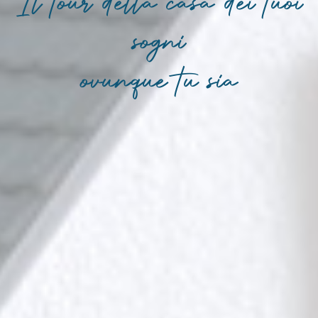
Il tour della casa dei tuoi
sogni
ovunque tu sia