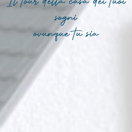
Il tour della casa dei tuoi
sogni
ovunque tu sia