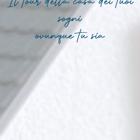
Il tour della casa dei tuoi
sogni
ovunque tu sia