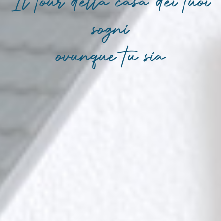
Il tour della casa dei tuoi
sogni
ovunque tu sia