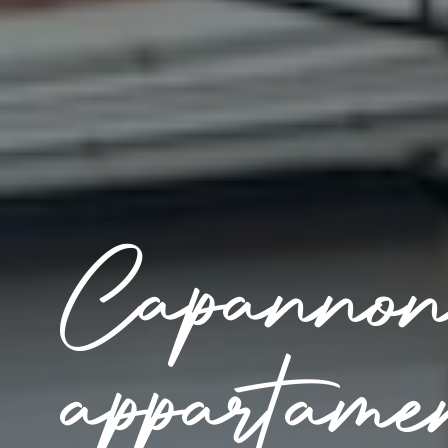
Capannon
appartame