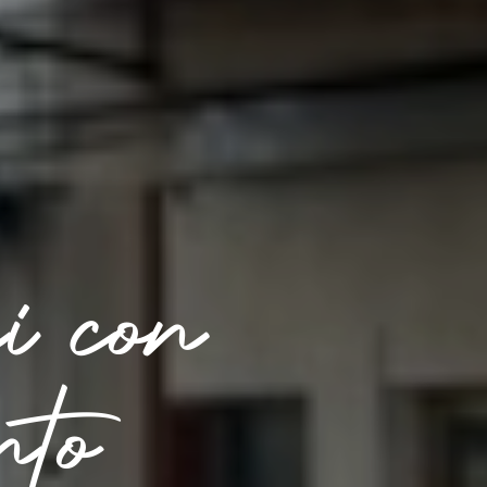
i con
nto