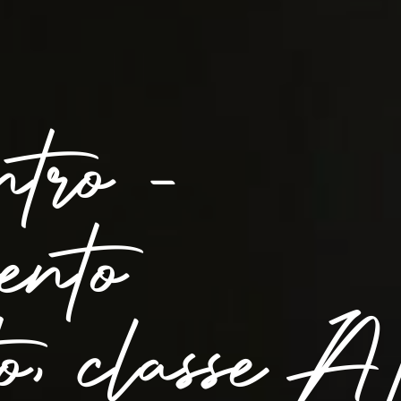
tro -
ento
to, classe A