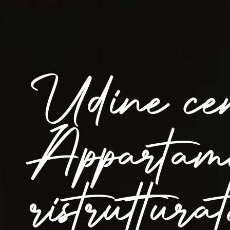
Udine cen
Appartam
ristruttura