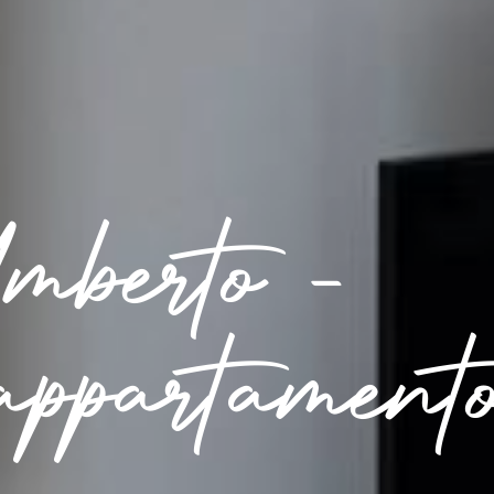
mberto -
appartament